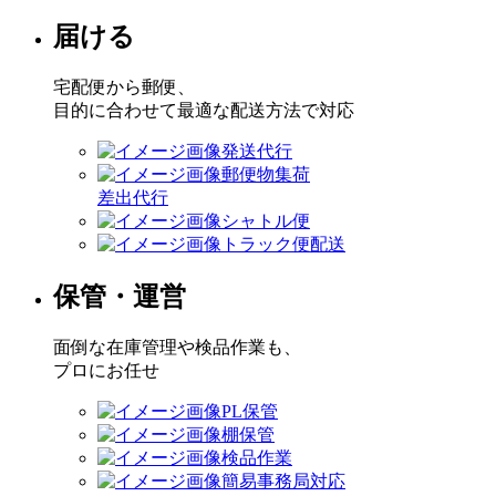
届ける
宅配便から郵便、
目的に合わせて最適な配送方法で対応
発送代行
郵便物集荷
差出代行
シャトル便
トラック便配送
保管・運営
面倒な在庫管理や検品作業も、
プロにお任せ
PL保管
棚保管
検品作業
簡易事務局対応