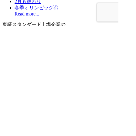
2月も終わり
冬季オリンピック☃
Read more...
東証スタンダード上場企業の
グループ会社です。
グループ会社間での連携と都内に
倉庫機能を持つことで
ワンストップ＆スピーディーに
対応させていただきます。
お問い合わせ、御見積のご相談
お待ちしております。
株式会社東京ロジプロ
〒174-0063 東京都板橋区前野町3-21-5
Mail：service@tokyologipro.co.jp
TEL ：
03-5994-3181
個人情報保護方針について