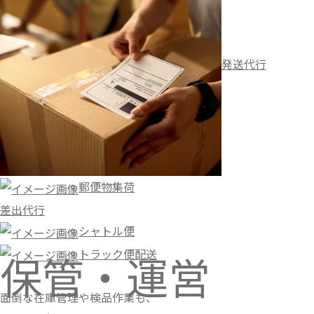
発送代行
郵便物集荷
差出代行
シャトル便
トラック便配送
保管・運営
面倒な在庫管理や検品作業も、