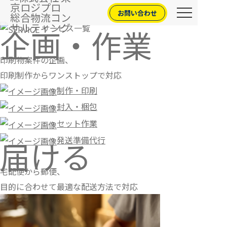
お問い合わせ
サービス一覧
企画・作業
印刷物案件の企画、
印刷制作からワンストップで対応
制作・印刷
封入・梱包
セット作業
発送準備代行
届ける
宅配便から郵便、
目的に合わせて最適な配送方法で対応