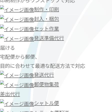
印刷制作からワンストップで対応
制作・印刷
封入・梱包
セット作業
発送準備代行
届ける
宅配便から郵便、
目的に合わせて最適な配送方法で対応
発送代行
郵便物集荷
差出代行
シャトル便